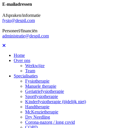
E-mailadressen
Afspraken/informatie
fysio@despil.com
Personeel/financiën
administratie@despil.com
Home
Over ons
Werkwijze
Team
Specialisaties
Fysiotherapie
Manuele therapie
Geriatriefysiotherapie
Sportfysiotherapie
Kinderfysiotherapie (tijdelijk niet)
Handtherapie
McKenzietherapie
Dry Needling
Corona-nazorg / long covid
COPD