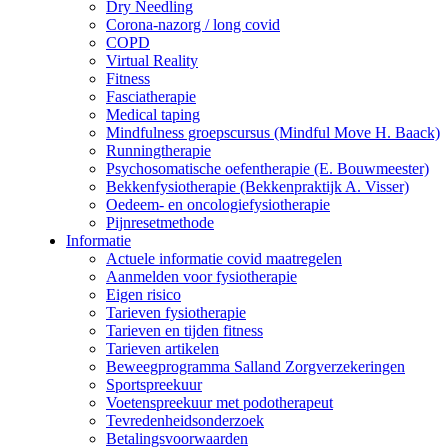
Dry Needling
Corona-nazorg / long covid
COPD
Virtual Reality
Fitness
Fasciatherapie
Medical taping
Mindfulness groepscursus (Mindful Move H. Baack)
Runningtherapie
Psychosomatische oefentherapie (E. Bouwmeester)
Bekkenfysiotherapie (Bekkenpraktijk A. Visser)
Oedeem- en oncologiefysiotherapie
Pijnresetmethode
Informatie
Actuele informatie covid maatregelen
Aanmelden voor fysiotherapie
Eigen risico
Tarieven fysiotherapie
Tarieven en tijden fitness
Tarieven artikelen
Beweegprogramma Salland Zorgverzekeringen
Sportspreekuur
Voetenspreekuur met podotherapeut
Tevredenheidsonderzoek
Betalingsvoorwaarden