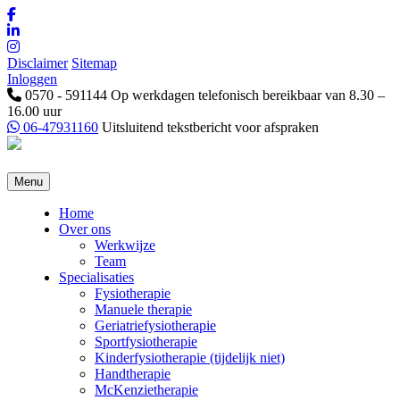
Disclaimer
Sitemap
Inloggen
0570 - 591144
Op werkdagen telefonisch bereikbaar van 8.30 –
16.00 uur
06-47931160
Uitsluitend tekstbericht voor afspraken
Menu
Home
Over ons
Werkwijze
Team
Specialisaties
Fysiotherapie
Manuele therapie
Geriatriefysiotherapie
Sportfysiotherapie
Kinderfysiotherapie (tijdelijk niet)
Handtherapie
McKenzietherapie