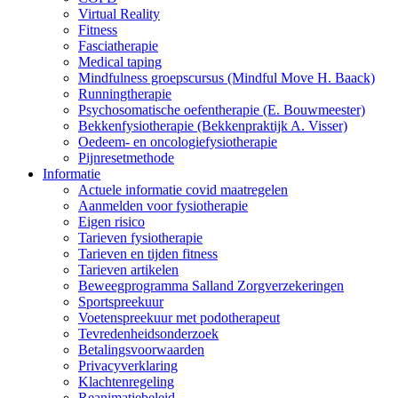
Virtual Reality
Fitness
Fasciatherapie
Medical taping
Mindfulness groepscursus (Mindful Move H. Baack)
Runningtherapie
Psychosomatische oefentherapie (E. Bouwmeester)
Bekkenfysiotherapie (Bekkenpraktijk A. Visser)
Oedeem- en oncologiefysiotherapie
Pijnresetmethode
Informatie
Actuele informatie covid maatregelen
Aanmelden voor fysiotherapie
Eigen risico
Tarieven fysiotherapie
Tarieven en tijden fitness
Tarieven artikelen
Beweegprogramma Salland Zorgverzekeringen
Sportspreekuur
Voetenspreekuur met podotherapeut
Tevredenheidsonderzoek
Betalingsvoorwaarden
Privacyverklaring
Klachtenregeling
Reanimatiebeleid