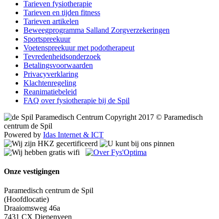
Tarieven fysiotherapie
Tarieven en tijden fitness
Tarieven artikelen
Beweegprogramma Salland Zorgverzekeringen
Sportspreekuur
Voetenspreekuur met podotherapeut
Tevredenheidsonderzoek
Betalingsvoorwaarden
Privacyverklaring
Klachtenregeling
Reanimatiebeleid
FAQ over fysiotherapie bij de Spil
Copyright 2017 © Paramedisch
centrum de Spil
Powered by
Idas Internet & ICT
Onze vestigingen
Paramedisch centrum de Spil
(Hoofdlocatie)
Draaiomsweg 46a
7431 CX Diepenveen